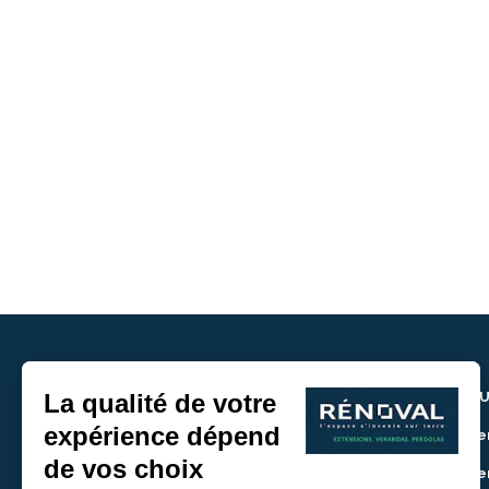
NOU
> De
> De