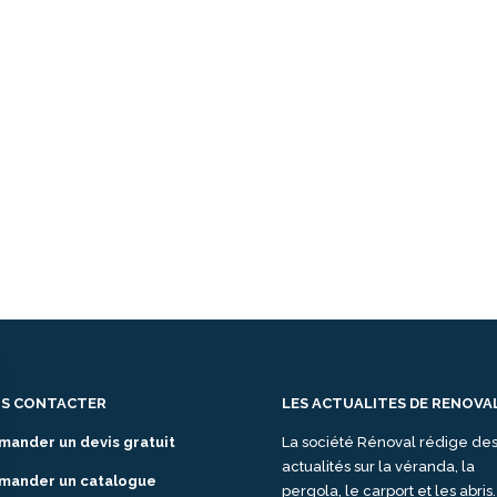
S CONTACTER
LES ACTUALITES DE RENOVA
mander un devis gratuit
La société Rénoval rédige de
actualités sur la véranda, la
mander un catalogue
pergola, le carport et les abris.