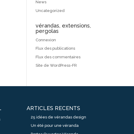
News
Uncategorized
vérandas, extensions,
pergolas
Connexion
Flux des publications
Flux des commentaires
Site de WordPress-FR
ARTICLES RECENTS
L
25 idées de vérandas design
s
Un été pour une véranda