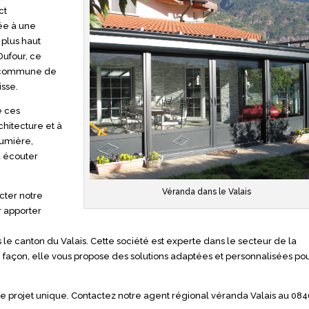
ct
uée à une
 plus haut
Dufour, ce
, commune de
isse.
e ces
chitecture et à
Lumière,
u écouter
Véranda dans le Valais
ter notre
r apporter
le canton du Valais. Cette société est experte dans le secteur de la
e façon, elle vous propose des solutions adaptées et personnalisées pou
e projet unique. Contactez notre agent régional véranda Valais au 084