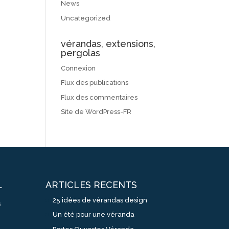
News
Uncategorized
vérandas, extensions,
pergolas
Connexion
Flux des publications
Flux des commentaires
Site de WordPress-FR
ARTICLES RECENTS
L
25 idées de vérandas design
s
Un été pour une véranda