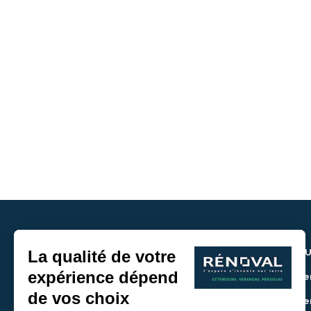
NOU
> De
> De