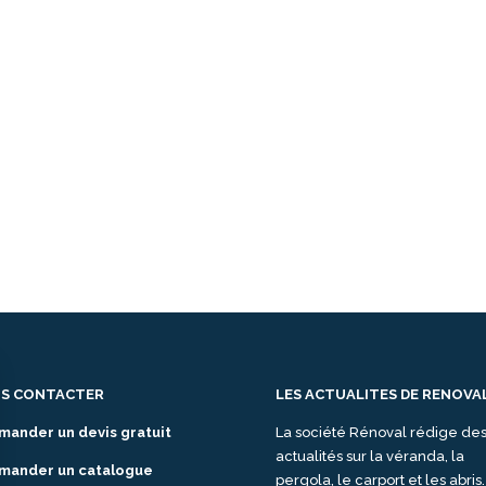
S CONTACTER
LES ACTUALITES DE RENOVA
mander un devis gratuit
La société Rénoval rédige de
actualités sur la véranda, la
mander un catalogue
pergola, le carport et les abris.