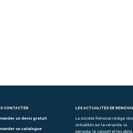
S CONTACTER
LES ACTUALITES DE RENOVA
mander un devis gratuit
La société Rénoval rédige de
actualités sur la véranda, la
mander un catalogue
pergola, le carport et les abris.