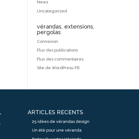
News
Uncategorized
vérandas, extensions,
pergolas
Connexion
Flux des publications
Flux des commentaires
Site de WordPress-FR
ARTICLES RECENTS
L
25 idées de vérandas design
s
Un été pour une véranda