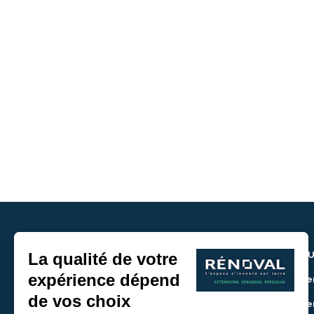
NOU
> De
> De