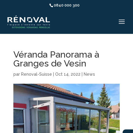
0840 000 300
Véranda Panorama à
Granges de Vesin
par
Renoval-Suisse
|
Oct 14, 2022
|
News