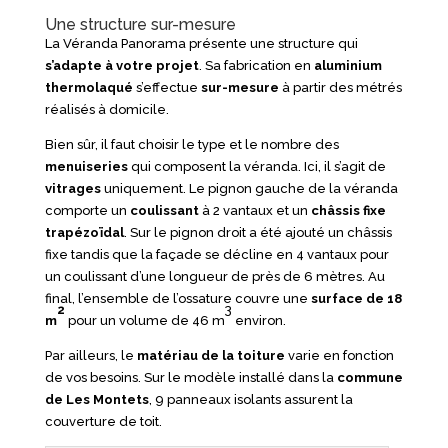
Une structure sur-mesure
La Véranda Panorama présente une structure qui
s’adapte à votre projet
. Sa fabrication en
aluminium
thermolaqué
s’effectue
sur-mesure
à partir des métrés
réalisés à domicile.
Bien sûr, il faut choisir le type et le nombre des
menuiseries
qui composent la véranda. Ici, il s’agit de
vitrages
uniquement. Le pignon gauche de la véranda
comporte un
coulissant
à 2 vantaux et un
châssis
fixe
trapézoïdal
. Sur le pignon droit a été ajouté un châssis
fixe tandis que la façade se décline en 4 vantaux pour
un coulissant d’une longueur de près de 6 mètres. Au
final, l’ensemble de l’ossature couvre une
surface de 18
2
3
m
pour un volume de 46 m
environ.
Par ailleurs, le
matériau de la toiture
varie en fonction
de vos besoins. Sur le modèle installé dans la
commune
de Les Montets
, 9 panneaux isolants assurent la
couverture de toit.