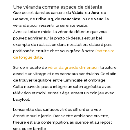
Une véranda comme espace de détente
Que ce soit dans les cantons du
Valais
, du
Jura
, de
Genève
, de
Fribourg,
de
Neuchâtel
ou de
Vaud
, la
véranda pour ressentir la sérénité existe.
Avec sa toiture mixte, la véranda détente que vous
pouvez admirer sur la photo ci-dessus est un bel
exemple de réalisation dans nos ateliers d’abord puis
positionnée ensuite chez vous grâce à notre
Partenaire
de longue date
.
Sur ce modèle de
véranda grande dimension
, la toiture
associe un vitrage et des panneaux sandwichs. Ceci afin
de trouver l’équilibre entre luminosité et ombrage.
Cette nouvelle pièce intègre un salon agréable avec
télévision et mobilier mais également un coin jeu avec
babyfoot.
L’ensemble des surfaces vitrées offrent une vue
étendue sur le jardin. Dans cette ambiance ouverte,
l’heure est à la contemplation, au silence et au repos ;
seul ou en famille.