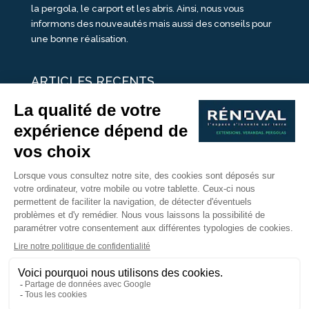
la pergola, le carport et les abris. Ainsi, nous vous
informons des nouveautés mais aussi des conseils pour
une bonne réalisation.
ARTICLES RECENTS
25 idées de vérandas design
Un été pour une véranda
Portes Ouvertes Véranda Extension Suisse | 26-27 Juin
Une ombre avec une pergola aluminium
portes ouvertes véranda sur mesure
Nous Suivre