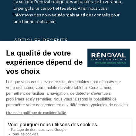
La société Rénoval rédige des actualités sur la véranda,
la pergola, le carport et les abris. Ainsi, nous vous
informons des nouveautés mais aussi des conseils pour
une bonne réalisation.
ARTICLES RECENTS
25 idées de vérandas design
Un été pour une véranda
Portes Ouvertes Véranda Extension Suisse | 26-27 Juin
Une ombre avec une pergola aluminium
portes ouvertes véranda sur mesure
Nous Suivre