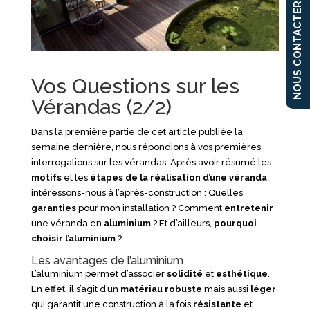
NOUS CONTACTER
Vos Questions sur les
Vérandas (2/2)
Dans la première partie de cet article publiée la
semaine dernière, nous répondions à vos premières
interrogations sur les vérandas. Après avoir résumé les
motifs
et les
étapes
de
la
réalisation
d’une
véranda
,
intéressons-nous à l’après-construction : Quelles
garanties
pour mon installation ? Comment
entretenir
une véranda en
aluminium
? Et d’ailleurs,
pourquoi
choisir l’aluminium
?
Les avantages de l’aluminium
L’aluminium permet d’associer
solidité
et
esthétique
.
En effet, il s’agit d’un
matériau
robuste
mais aussi
léger
qui garantit une construction à la fois
résistante
et